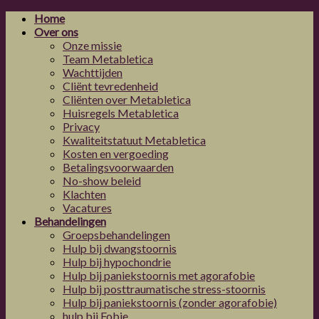
Skip
Home
to
Over ons
content
Onze missie
Team Metabletica
Wachttijden
Cliënt tevredenheid
Cliënten over Metabletica
Huisregels Metabletica
Privacy
Kwaliteitstatuut Metabletica
Kosten en vergoeding
Betalingsvoorwaarden
No-show beleid
Klachten
Vacatures
Behandelingen
Groepsbehandelingen
Hulp bij dwangstoornis
Hulp bij hypochondrie
Hulp bij paniekstoornis met agorafobie
Hulp bij posttraumatische stress-stoornis
Hulp bij paniekstoornis (zonder agorafobie)
hulp bij Fobie