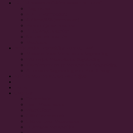
GGZ Volwassenen
(Valkenswaard en Budel)
Diagnostiek
ADHD (vermoeden)
Autisme/ASS (vermoeden)
Persoonlijkheid klachten
PTSS/Angst klachten
Somberheid klachten
Medicatie
Metabletica Begeleiding
Zorg op maat
Missie en Visie Metabletica Begeleiding
Werkwijze Metabletica Begeleiding
Klachtenprocedure Metabletica Begeleiding
Ambulante Begeleiding voor Kind & Jeugd
Klik hier voor de
actuele wachttijden
Home
Over ons
Onze missie
Team Metabletica
Wachttijden
Cliënt tevredenheid
Cliënten over Metabletica
Huisregels Metabletica
Privacy