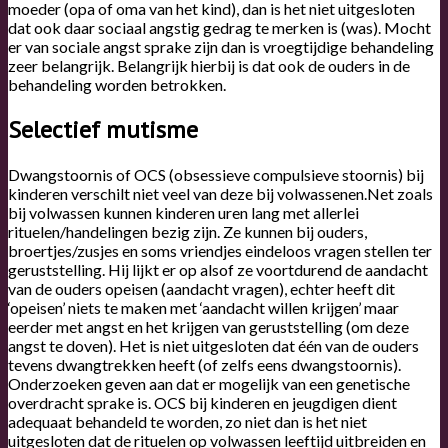
moeder (opa of oma van het kind), dan is het niet uitgesloten
dat ook daar sociaal angstig gedrag te merken is (was). Mocht
er van sociale angst sprake zijn dan is vroegtijdige behandeling
zeer belangrijk. Belangrijk hierbij is dat ook de ouders in de
behandeling worden betrokken.
Selectief mutisme
Dwangstoornis of OCS (obsessieve compulsieve stoornis) bij
kinderen verschilt niet veel van deze bij volwassenen.Net zoals
bij volwassen kunnen kinderen uren lang met allerlei
rituelen/handelingen bezig zijn. Ze kunnen bij ouders,
broertjes/zusjes en soms vriendjes eindeloos vragen stellen ter
geruststelling. Hij lijkt er op alsof ze voortdurend de aandacht
van de ouders opeisen (aandacht vragen), echter heeft dit
‘opeisen’ niets te maken met ‘aandacht willen krijgen’ maar
eerder met angst en het krijgen van geruststelling (om deze
angst te doven). Het is niet uitgesloten dat één van de ouders
tevens dwangtrekken heeft (of zelfs eens dwangstoornis).
Onderzoeken geven aan dat er mogelijk van een genetische
overdracht sprake is. OCS bij kinderen en jeugdigen dient
adequaat behandeld te worden, zo niet dan is het niet
uitgesloten dat de rituelen op volwassen leeftijd uitbreiden en