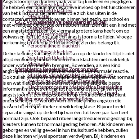
Angststoornissen komen vaak voor bij kinderen en jeugdigen.
PTSS/Angst klachten
Ze hebben een duidelijke negatieve invloed op het functioneren
Somberheid klachten
van het kind door de jaren heen, die zich kan uiten in de
Medicatie
contacten en het functioneren binnen het gezin, op school en
GGZ Volwassenen
(Valkenswaard en Budel)
met vriendjes. Onderzoeken hebben laten zien dat een kind met
Diagnostiek
een angststoornis een tot viermaal grotere kans heeft om op
ADHD (vermoeden)
volwassen leeftijd ook aan een angststoornis te lijden. Vroege
Autisme/ASS (vermoeden)
herkenning en adequate behandeling zijn dus belangrijk.
Persoonlijkheid klachten
PTSS/Angst klachten
De herkenning van angststoornissen op de kinderleeftijd is niet
Somberheid klachten
altijd eenvoudig omdat kinderen hun klachten niet makkelijk
Medicatie
onder woorden kunnen brengen. Bovendien, als een kind
Metabletica Begeleiding
Zorg op maat
angstig is, beschouwt men het vaak als een ‘normale’ reactie.
Missie en Visie Metabletica Begeleiding
Ook zullen kinderen niet altijd in de gaten hebben wat normaal
Werkwijze Metabletica Begeleiding
is en wat niet. Desondanks is het kind nog altijd de beste
Klachtenprocedure Metabletica Begeleiding
informant met betrekking tot het diagnosticeren van een
Ambulante Begeleiding voor Kind & Jeugd
angststoornis. Een angststoornis op de kinderleeftijd dient
Klik hier voor de
actuele wachttijden
onderscheiden te worden van normale kinderangsten die
passen bij een specifieke ontwikkelingsfase. Bijvoorbeeld
separatie-angst op de leeftijd van één tot twee jaar kan heel
normaal zijn. Ook bepaald ritueel angstreducerend gedrag bij
kleuters kunnen tot normaal gedrag behoren. Als kinderen een
geborgen en veilig gevoel in hun thuissituatie hebben, zullen
deze klachten vrijwel spontaan verdwijnen. Bij kinderen en