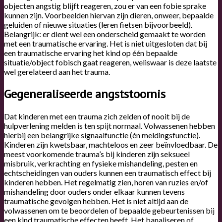
objecten angstig blijft reageren, zou er van een fobie sprake
kunnen zijn. Voorbeelden hiervan zijn dieren, onweer, bepaalde
geluiden of nieuwe situaties (leren fietsen bijvoorbeeld).
Belangrijk: er dient wel een onderscheid gemaakt te worden
met een traumatische ervaring. Het is niet uitgesloten dat bij
een traumatische ervaring het kind op één bepaalde
situatie/object fobisch gaat reageren, weliswaar is deze laatste
wel gerelateerd aan het trauma.
Gegeneraliseerde angststoornis
Dat kinderen met een trauma zich zelden of nooit bij de
hulpverlening melden is ten spijt normaal. Volwassenen hebben
hierbij een belangrijke signaalfunctie (én meldingsfunctie).
Kinderen zijn kwetsbaar, machteloos en zeer beïnvloedbaar. De
meest voorkomende trauma’s bij kinderen zijn seksueel
misbruik, verkrachting en fysieke mishandeling, pesten en
echtscheidingen van ouders kunnen een traumatisch effect bij
kinderen hebben. Het regelmatig zien, horen van ruzies en/of
mishandeling door ouders onder elkaar kunnen tevens
traumatische gevolgen hebben. Het is niet altijd aan de
volwassenen om te beoordelen of bepaalde gebeurtenissen bij
een kind traumatische effecten heeft. Het banaliseren of