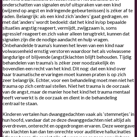
onderschatten van signalen en/of uitspraken van een kind
(wijzend op angst en indringende gebeurtenissen) is zéker af te
raden. Belangrijk: als een kind zich ‘anders’ gaat gedragen, en
met dat ‘anders’ wordt bedoeld: dat het kind in/op bepaalde
situaties angstig reageert, vermijdt, zwijgzaam is, soms
agressief reageert en zich vaker alleen terugtrekt, kunnen dat
signalen zijn die de nodige aandacht en hulp vragen.
Onbehandelde trauma’s kunnen het leven van een kind naar
volwassenheid ernstig verstoren waardoor het als volwassene
langdurige of blijvende (angst)klachten blijft behouden. Tijdig
behandelen van trauma’s is zéker zeer noodzakelijk én
bovendien een recht van het kind. Dit nog: dat een kind over
haar traumatische ervaringen moet kunnen praten is op zich
zeer belangrijk. Echter, voor een behandeling moet men niet het
trauma op zich centraal stellen. Niet het trauma is de oorzaak
van de angst, maar de manier hoe het kind het trauma mentaal
heeft verwerkt is de oorzaak en dient in de behandeling
centraal te staan.
Kinderen vertalen hun dwanggedachten vaak als ‘stemmetjes’ in
hun hoofd, vandaar dat ze deze dwanggedachten niet altijd als
overdreven, onterecht en opgedrongen ervaren. Deze weergave
van klachten kan dan ten onrechte voor auditieve hallucinaties