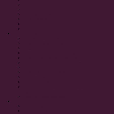
Kwaliteitstatuut Metabletica
Kosten en vergoeding
Betalingsvoorwaarden
No-show beleid
Klachten
Vacatures
Behandelingen
Groepsbehandelingen
Hulp bij dwangstoornis
Hulp bij hypochondrie
Hulp bij paniekstoornis met agorafobie
Hulp bij posttraumatische stress-stoornis
Hulp bij paniekstoornis (zonder agorafobie)
hulp bij Fobie
Hulp bij angststoornissen
Hyperventilatie
CGT bij depressie
Cognitieve gedragstherapie bij gegeneraliseerde
angststoornis
Cognitieve gedragstherapie
Informatie
Cliëntenorganisaties
Cliëntenraad Metabletica GGZ