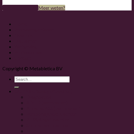
contactformulier
Meer weten?
Home
Probleemgebieden
Over ons
Disclaimer
Wetgeving
Professionals
Contact
Copyright © Metabletica BV
GGZ Kind & Jeugd
(Geldrop)
Diagnostiek
ADHD (vermoeden)
Autisme/ASS (vermoeden)
Persoonlijkheid klachten
PTSS/Angst klachten
Somberheid klachten
Medicatie