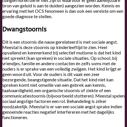
(dingen horen die er niet zijn of waarvoor er geen aanwijsbare
bron van geluid is aan te duiden) aangezien worden. Kennis en
ervaring met het OCS fenomeen is dan ook een vereiste om een
goede diagnose te stellen.
Dwangstoornis
Dit is een stoornis die nauw gerelateerd is met sociale angst.
Meestal is deze stoornis op kinderleeftijd te zien. Heel
opvallend en kenmerkend bij selectief mutisme is dat het kind
niet spreekt (kan spreken) in sociale situaties. Op school, bij
vriendjes, familie en andere contacten én zelfs soms met de
ouders is er sprake van een volledig zwijgen. Het kind krijgt er
geen woord uit. Voor de ouders is dit vaak een zeer
bezorgende, beangstigende situatie. Dat het kind niet kan
spreken komt niet omwille van een gebrek aan kennis,
taalvaardigheid, een organische stoornis of ziekte of een
communicatiestoornis (bijvoorbeeld stotteren). Meestal spelen
sociaal angstige factoren een rol. Behandeling is zéker
noodzakelijk. Meestal is er van een sociale angst sprake indien
genoemde reacties negatief interfereren met het dagelijks
functioneren.